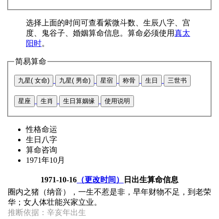
选择上面的时间可查看紫微斗数、生辰八字、宫
度、鬼谷子、婚姻算命信息。算命必须使用
真太
阳时
。
简易算命
九星( 女命)
九星( 男命)
星宿
称骨
生日
三世书
星座
生肖
生日算姻缘
使用说明
性格命运
生日八字
算命咨询
1971年10月
1971-10-16
（更改时间）
日出生算命信息
圈内之猪（纳音），一生不惹是非，早年财物不足，到老荣
华；女人体壮能兴家立业。
推断依据：辛亥年出生