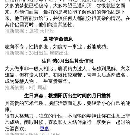
大多的梦想已经破碎，大多希望已遭幻灭，怨恨就随之而
来。对他们而言，最好的是与位能了解他们的伴侣固定下
来。他们有能力给与，并较任何人都能分担复杂的情况。在
其伴侣需要时，他们能自我牺牲。
推断依据：属猪 天秤座
属 猪算命信息
志向不专，性情多变，如能专一事业，必能成功。
推断依据：28日出生 属猪出生
生肖 猪8月出生算命信息
为人做事非一般人相比，聪明精力过人，有独到见解。六亲
难靠，但有贵人扶持。初限比较艰苦，青年以后逐渐成名，
成为显赫人物，一生富贵荣华.。
推断依据：8月 属猪
生日算命，根据阳历出生时间的月日推算
具高贵的艺术气质，脑筋活泼而进步，要经常小心自己的健
康。
很有人格魅力，独立的个性，不服输的精神让你在生意上非
常成功。闲暇时候，喜欢和友人结伴旅行，享受在一起时的
把酒言欢。
更多
推断依据：阳历 10月 16日