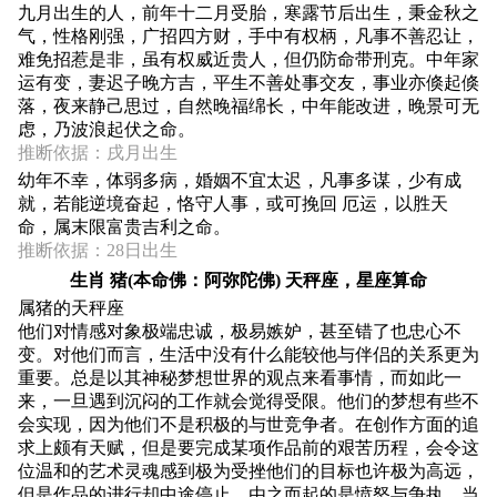
九月出生的人，前年十二月受胎，寒露节后出生，秉金秋之
气，性格刚强，广招四方财，手中有权柄，凡事不善忍让，
难免招惹是非，虽有权威近贵人，但仍防命带刑克。中年家
运有变，妻迟子晚方吉，平生不善处事交友，事业亦倏起倏
落，夜来静己思过，自然晚福绵长，中年能改进，晚景可无
虑，乃波浪起伏之命。
推断依据：戌月出生
幼年不幸，体弱多病，婚姻不宜太迟，凡事多谋，少有成
就，若能逆境奋起，恪守人事，或可挽回 厄运，以胜天
命，属末限富贵吉利之命。
推断依据：28日出生
生肖 猪(本命佛：阿弥陀佛) 天秤座，星座算命
属猪的天秤座
他们对情感对象极端忠诚，极易嫉妒，甚至错了也忠心不
变。对他们而言，生活中没有什么能较他与伴侣的关系更为
重要。总是以其神秘梦想世界的观点来看事情，而如此一
来，一旦遇到沉闷的工作就会觉得受限。他们的梦想有些不
会实现，因为他们不是积极的与世竞争者。在创作方面的追
求上颇有天赋，但是要完成某项作品前的艰苦历程，会令这
位温和的艺术灵魂感到极为受挫他们的目标也许极为高远，
但是作品的进行却中途停止。由之而起的是愤怒与争执，当