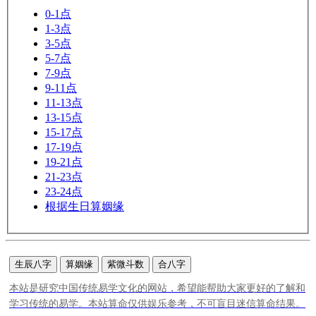
0-1点
1-3点
3-5点
5-7点
7-9点
9-11点
11-13点
13-15点
15-17点
17-19点
19-21点
21-23点
23-24点
根据生日算姻缘
生辰八字
算姻缘
紫微斗数
合八字
本站是研究中国传统易学文化的网站，希望能帮助大家更好的了解和
学习传统的易学。本站算命仅供娱乐参考，不可盲目迷信算命结果。