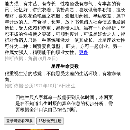
能力强，有才艺、有专长，性格坚强有志气，有丰富的资
讯，记忆好，讲究衣着，装扮高贵，喜欢做善事积福，擅长
理财，喜欢花色艳丽之衣服，爱服用药物。早运较差，属中
年开运的人。有食禄，长寿。放下书包踏入社会便逐渐发展
所长，受人依赖和尊重，易得贵人助。虽有一时的挫折，坚
忍不拔的性格使之突破，可顺利度过，可说是好命之人，挫
折对角宿人只是一种磨炼和激发，使其成长。此星座这女性
可分为二种：属贤妻良母型 、旺夫、亦可一起创业。另一
种属女强人，精明能干的职业女性。
更多
推断依据：角宿 (8月28日)
星座生命灵数
很重视生活的感觉，不能忍受太差的生活环境，有雅癖倾
向。
推断依据:公历1971年10月16日出生
四柱生辰八字算命一般需要到具体时间，本网页
是在不知道出生时辰的算命信息的初步分析，需
要根据全部口诀自己综合判断。