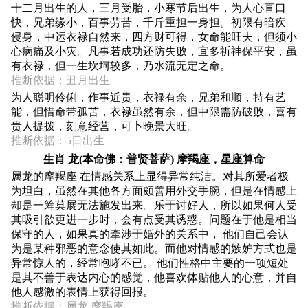
十二月出生的人，三月受胎，小寒节后出生，为人心直口
快，兄弟缘小，百事劳苦，千斤重担一身担。初限有暗疾
侵身，中运衣禄自然来，四方财可得，女命能旺夫，但须小
心病痛及小灾。凡事若成功还防失败，宜多祈神保平安，虽
有衣禄，但一生坎坷较多，乃水流无定之命。
推断依据：丑月出生
为人聪明伶俐，作事近贵，衣禄有余，兄弟和顺，持有艺
能，但惜命带孤苦，衣禄虽然有余，但中限需防破败，喜有
贵人提拨，刻意经营，可卜晚景大旺。
推断依据：5日出生
生肖 龙(本命佛：普贤菩萨) 摩羯座，星座算命
属龙的摩羯座 在情感关系上显得异常纯洁。对其所爱者极
为坦白，虽然在其他各方面颇善用外交手腕，但是在情感上
却是一筹莫展无法施发出来。乐于讨好人，所以如果何人受
其吸引欲更进一步时，会有点受其诱惑。问题在于他是相当
保守的人，如果真的牵涉于婚外的关系中， 他们自己会认
为是某种邪恶的意念使其如此。而他对情感的嫉妒方式也是
异常惊人的，经常咆哮不已。 他们性格中主要的一项短处
是其不善于表达内心的感觉，他喜欢体贴他人的心意，并自
他人感激的表情上获得回报。
推断依据：属龙 摩羯座