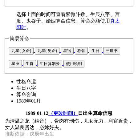
选择上面的时间可查看紫微斗数、生辰八字、宫
度、鬼谷子、婚姻算命信息。算命必须使用
真太
阳时
。
简易算命
九星( 女命)
九星( 男命)
星宿
称骨
生日
三世书
星座
生肖
生日算姻缘
使用说明
性格命运
生日八字
算命咨询
1989年01月
1989-01-12
（更改时间）
日出生算命信息
为清温之龙（纳音），骨肉有刑伤，儿女无力，利官近贵，
女人温良贤达，必嫁好夫。
推断依据：戊辰年出生