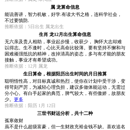
属 龙算命信息
能说善讲，智力机敏，好学.有读大书之格，连科学社会，
不过要慎防.
推断依据：5日出生 属龙出生
生肖 龙12月出生算命信息
无六亲及贵人相助，事业起步慢，收获少， 胸怀大志却难
以得志。生不逢时，心比天高命比较薄。要有坚持不懈和与
困难顽强抵抗的精神，改掉清高的姿态，多与有才能的朋友
接触，事业才有希望成功。
推断依据：12月 属龙
生日算命，根据阳历出生时间的月日推算
聪明悟性高，对目标真诚和热烈，使你在计划中受干涉，变
得苛刻严厉，为减轻心理负担，建议多做体能运动，无需过
分小心。有白手起家的典范，脾气较大，有些傲娇，故朋友
少。
更多
推断依据：阳历 1月 12日
三世书财运分析，共十二种
孤寒敛财
虽不是什么超级富豪，但一生财政充裕金钱不缺。喜欢追名