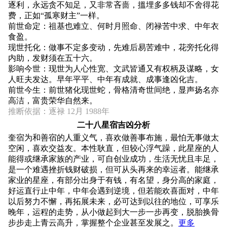
逐利，永远贪不知足，又非常吝啬，搵埋多多钱却不舍得花
费，正如“孤寒财主”一样。
前世命定：祖基也难立、何时月照命、闭禄苦中求、中年衣
食盈。
现世托化：做事不定多变动，先难后易苦难中，花旁托化得
内助，发财须在五十六。
影响今世：现世为人心性宽、文武皆通又有权柄及谋略，女
人旺夫发达。早年平平、中年有成就、成事逢凶化吉。
前世今生：前世猪化现世蛇，骨格清奇世间绝，显声扬名亦
高洁，富贵荣华自然来。
推断依据：逐禄 12月 1988年
二十八星宿吉凶分析
奎宿为和善宿的人重义气，喜欢做善事布施，最怕无事做太
空闲，喜欢交益友。本性耿直，但较心浮气躁，此星座的人
能得或继承家族的产业，可自创业成功，生活无忧且丰足，
是一个难遇挫折钱财破损，但可从头再来的幸运者。能继承
家业的星座，有部分出身于有钱，有名望，身分高的家庭，
好运直行止中年，中年会遇到逆境，但若能欢喜面对，中年
以后努力不懈，再拓展未来，必可达到以往的地位，可享乐
晚年，运程的走势，从小做起到大一步一步再变，脱胎换骨
步步走上青云高升，掌握整个企业甚至发展之。
更多