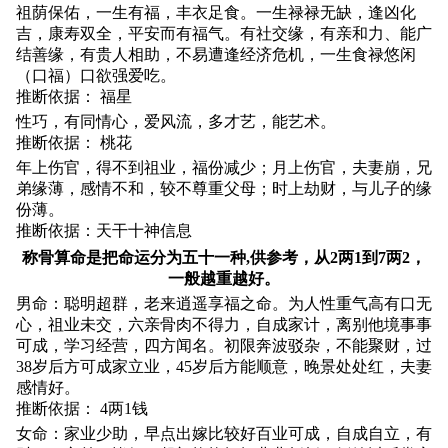
祖荫保佑，一生有福，丰衣足食。一生禄禄无缺，逢凶化
吉，康寿双全，平安而有福气。有社交缘，有亲和力、能广
结善缘，有贵人相助，不易遭逢经济危机，一生食禄悠闲
（口福）口欲强爱吃。
推断依据： 福星
性巧，有同情心，爱风流，多才艺，能艺术。
推断依据： 桃花
年上伤官，得不到祖业，福份减少；月上伤官，夫妻崩，兄
弟缘薄，感情不和，较不尊重父母；时上劫财，与儿子的缘
份薄。
推断依据：天干十神信息
称骨算命是把命运分为五十一种,供参考，从2两1到7两2，
一般越重越好。
男命：聪明超群，老来逍遥享福之命。为人性重气高有口无
心，祖业未交，六亲骨肉不得力，自成家计，离别他境事事
可成，学习经营，四方闻名。初限奔波驳杂，不能聚财，过
38岁后方可成家立业，45岁后方能顺意，晚景处处红，夫妻
感情好。
推断依据： 4两1钱
女命：家业少助，早点出嫁比较好百业可成，自成自立，有