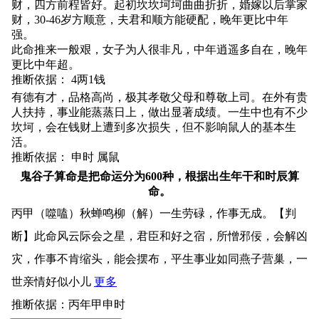
财，四方前程皆好。起初坎坎坷坷曲曲折折，婚嫁以后掌家
财，30-46岁方顺意，夫君和顺方能硬配，晚年更比中年
强。
此命推来一般艰，女子为人很非凡，中年逍遥多自在，晚年
更比中年超。
推断依据： 4两1钱
有德有才，品格高尚，极其孝敬父母和尊敬上司。在外有贵
人扶持，事业能蒸蒸日上，做出显著成绩。一生中也有不少
坎坷，会在钱财上遭到多次损失，但不影响鼠人的基本生
活。
推断依据： 申时 属鼠
鬼谷子算命是把命运分为600种，根据出生年干和时辰算
命。
丙甲（噬嗑）秋蝉鸣柳（解）一生劳碌，作事无成。【判
断】此命风云际会之星，君臣和好之宿，所憎邪佞，会解凶
灾，作事不肯缩头，能会摆布，平生事业如同燕子营巢，一
世亲情好似小儿
更多
推断依据：丙年甲申时