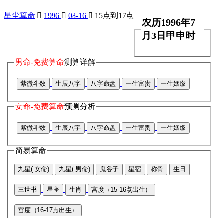
星尘算命

1996

08-16

15点到17点
农历1996年7
月3日甲申时
男命-免费算命
测算详解
紫微斗数
生辰八字
八字命盘
一生富贵
一生姻缘
女命-免费算命
预测分析
紫微斗数
生辰八字
八字命盘
一生富贵
一生姻缘
简易算命
九星( 女命)
九星( 男命)
鬼谷子
星宿
称骨
生日
三世书
星座
生肖
宫度（15-16点出生）
宫度（16-17点出生）