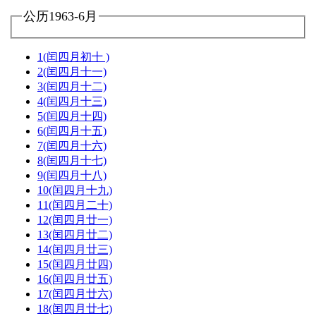
公历1963-6月
1(闰四月初十 )
2(闰四月十一)
3(闰四月十二)
4(闰四月十三)
5(闰四月十四)
6(闰四月十五)
7(闰四月十六)
8(闰四月十七)
9(闰四月十八)
10(闰四月十九)
11(闰四月二十)
12(闰四月廿一)
13(闰四月廿二)
14(闰四月廿三)
15(闰四月廿四)
16(闰四月廿五)
17(闰四月廿六)
18(闰四月廿七)