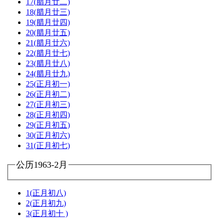
17(腊月廿二)
18(腊月廿三)
19(腊月廿四)
20(腊月廿五)
21(腊月廿六)
22(腊月廿七)
23(腊月廿八)
24(腊月廿九)
25(正月初一)
26(正月初二)
27(正月初三)
28(正月初四)
29(正月初五)
30(正月初六)
31(正月初七)
公历1963-2月
1(正月初八)
2(正月初九)
3(正月初十 )