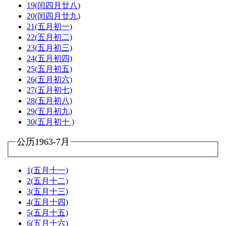
19(闰四月廿八)
20(闰四月廿九)
21(五月初一)
22(五月初二)
23(五月初三)
24(五月初四)
25(五月初五)
26(五月初六)
27(五月初七)
28(五月初八)
29(五月初九)
30(五月初十 )
公历1963-7月
1(五月十一)
2(五月十二)
3(五月十三)
4(五月十四)
5(五月十五)
6(五月十六)