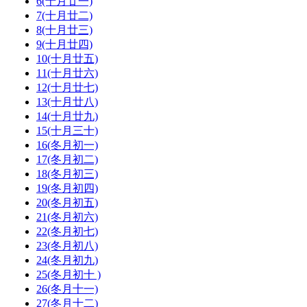
6(十月廿一)
7(十月廿二)
8(十月廿三)
9(十月廿四)
10(十月廿五)
11(十月廿六)
12(十月廿七)
13(十月廿八)
14(十月廿九)
15(十月三十)
16(冬月初一)
17(冬月初二)
18(冬月初三)
19(冬月初四)
20(冬月初五)
21(冬月初六)
22(冬月初七)
23(冬月初八)
24(冬月初九)
25(冬月初十 )
26(冬月十一)
27(冬月十二)