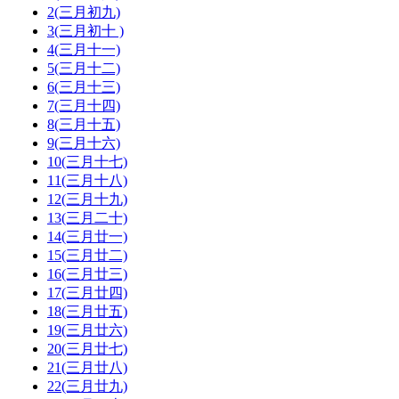
2(三月初九)
3(三月初十 )
4(三月十一)
5(三月十二)
6(三月十三)
7(三月十四)
8(三月十五)
9(三月十六)
10(三月十七)
11(三月十八)
12(三月十九)
13(三月二十)
14(三月廿一)
15(三月廿二)
16(三月廿三)
17(三月廿四)
18(三月廿五)
19(三月廿六)
20(三月廿七)
21(三月廿八)
22(三月廿九)