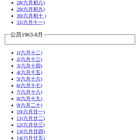
28(六月初八)
29(六月初九)
30(六月初十 )
31(六月十一)
公历1963-8月
1(六月十二)
2(六月十三)
3(六月十四)
4(六月十五)
5(六月十六)
6(六月十七)
7(六月十八)
8(六月十九)
9(六月二十)
10(六月廿一)
11(六月廿二)
12(六月廿三)
13(六月廿四)
14(六月廿五)