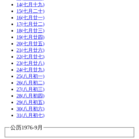
14(七月十九)
15(七月二十)
16(七月廿一)
17(七月廿二)
18(七月廿三)
19(七月廿四)
20(七月廿五)
21(七月廿六)
22(七月廿七)
23(七月廿八)
24(七月廿九)
25(八月初一)
26(八月初二)
27(八月初三)
28(八月初四)
29(八月初五)
30(八月初六)
31(八月初七)
公历1976-9月