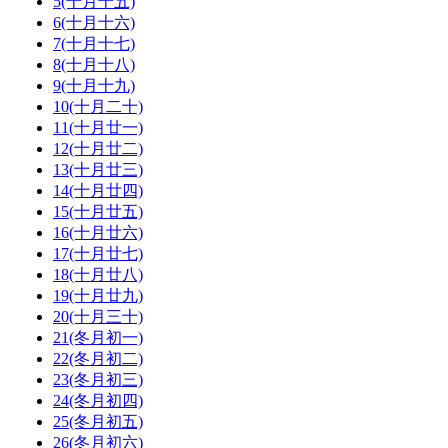
5(十月十五)
6(十月十六)
7(十月十七)
8(十月十八)
9(十月十九)
10(十月二十)
11(十月廿一)
12(十月廿二)
13(十月廿三)
14(十月廿四)
15(十月廿五)
16(十月廿六)
17(十月廿七)
18(十月廿八)
19(十月廿九)
20(十月三十)
21(冬月初一)
22(冬月初二)
23(冬月初三)
24(冬月初四)
25(冬月初五)
26(冬月初六)